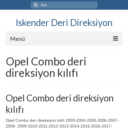
Şunu
ara:
Iskender Deri Direksiyon
Menü
Katalog
Opel Combo deri
Komple kaplama
direksiyon kılıfı
Kılıf Satış
Steering Wheel Cover Sales
Opel Combo deri direksiyon
Once ve Sonra
kılıfı
Fiyat Listesi
Opel Combo deri direksiyon kılıfı 2003-2004-2005-2006-2007-
Videolar
2008- 2009-2010-2011-2012-2013-2014-2015-2016-2017-