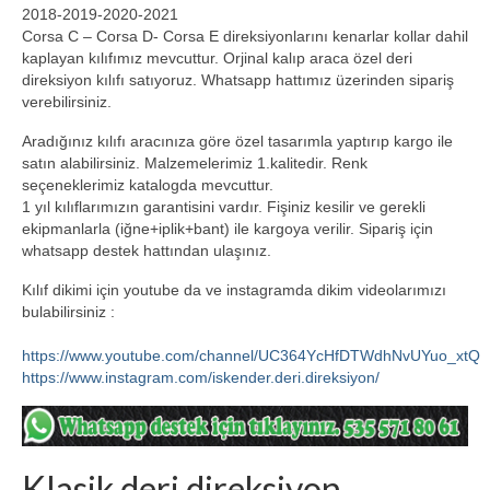
2018-2019-2020-2021
Hakkımızda Bilgiler
Corsa C – Corsa D- Corsa E direksiyonlarını kenarlar kollar dahil
kaplayan kılıfımız mevcuttur. Orjinal kalıp araca özel deri
Iletisim
direksiyon kılıfı satıyoruz. Whatsapp hattımız üzerinden sipariş
verebilirsiniz.
Aradığınız kılıfı aracınıza göre özel tasarımla yaptırıp kargo ile
satın alabilirsiniz. Malzemelerimiz 1.kalitedir. Renk
seçeneklerimiz katalogda mevcuttur.
1 yıl kılıflarımızın garantisini vardır. Fişiniz kesilir ve gerekli
ekipmanlarla (iğne+iplik+bant) ile kargoya verilir. Sipariş için
whatsapp destek hattından ulaşınız.
Kılıf dikimi için youtube da ve instagramda dikim videolarımızı
bulabilirsiniz :
https://www.youtube.com/channel/UC364YcHfDTWdhNvUYuo_xtQ
https://www.instagram.com/iskender.deri.direksiyon/
Klasik deri direksiyon