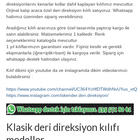
direksiyonlarını kenarlar kollar dahil kaplayan kılıfımız mevcuttur.
Hakkımızda Bilgiler
Orjinal kalıp araca özel deri direksiyon kılıfı satıyoruz. Whatsapp
hattımız üzerinden sipariş verebilirsiniz.
Iletisim
Aradığınız kılıfı aracınıza göre özel tasarımla yaptırıp kargo ile
satın alabilirsiniz. Malzemelerimiz 1.kalitedir. Renk
seçeneklerimiz katalogda mevcuttur.
1 yıl kılıflarımızın garantisini vardır. Fişiniz kesilir ve gerekli
ekipmanlarla (iğne+iplik+bant) ile kargoya verilir. Sipariş için
whatsapp destek hattından ulaşınız.
Kılıf dikimi için youtube da ve instagramda dikim videolarımızı
bulabilirsiniz :
https://www.youtube.com/channel/UC364YcHfDTWdhNvUYuo_xtQ
https://www.instagram.com/iskender.deri.direksiyon/
Klasik deri direksiyon kılıfı
modeller