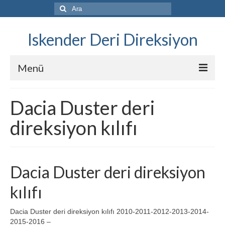
Şunu
ara:
Iskender Deri Direksiyon
Menü
Katalog
Dacia Duster deri
Komple kaplama
direksiyon kılıfı
Kılıf Satış
Steering Wheel Cover Sales
Dacia Duster deri direksiyon
Once ve Sonra
kılıfı
Fiyat Listesi
Dacia Duster deri direksiyon kılıfı 2010-2011-2012-2013-2014-
Videolar
2015-2016 –