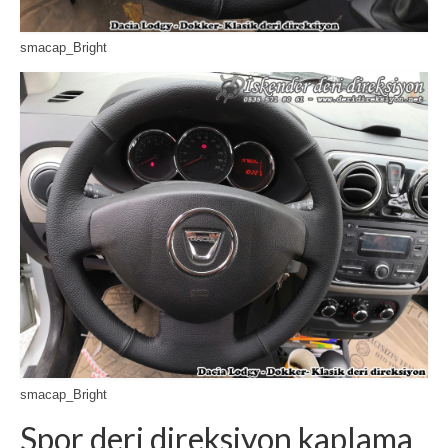
smacap_Bright
smacap_Bright
Spor deri direksiyon kaplama