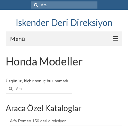
Şunu
ara:
Iskender Deri Direksiyon
Menü
Katalog
Honda Modeller
Komple kaplama
Kılıf Satış
Üzgünüz, hiçbir sonuç bulunamadı.
Şunu
Steering Wheel Cover Sales
ara:
Once ve Sonra
Araca Özel Kataloglar
Fiyat Listesi
Alfa Romeo 156 deri direksiyon
Videolar